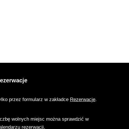
ezerwacje
ylko przez formularz w zakładce
Rezerwacje
.
iczbę wolnych miejsc można sprawdzić w
alendarzu rezerwacji
.