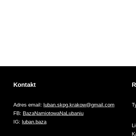
Kontakt
R
Adres email:
luban.skpg.krakow@gmail.com
T
FB:
BazaNamiotowaNaLubaniu
IG:
luban.baza
L
K