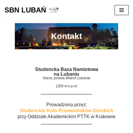
SBN LUBAŃ
Przejdź
do
treści
Kontakt
Studencka Baza Namiotowa
na Lubaniu
Gorce, polana Wierch Lubania
1200 m.n.p.m.
Prowadzona przez:
Studenckie Koło Przewodników Górskich
przy Oddziale Akademickim PTTK w Krakowie