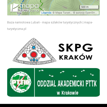
Baza namiotowa Lubań - mapa szlaków turystycznych | mapa-
turystyczna.pl