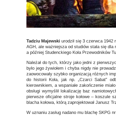
Tadziu Majewski
urodził się 3 czerwca 1942
AGH, ale ważniejsza od studiów stała się dl
a później Studenckiego Koła Przewodników T
Należał do tych, którzy jako jedni z pierws
było jego żywiołem i chyba nigdy nie prowadz
zaowocowały szybko organizacją różnych impre
do historii Koła, jak np. „Czarci Sabat” o
kierownikiem, a wspaniałe zakończenie miało 
obsługi wymyślił lokalizację baz namiotowy
pierwsze oficjalne stroje kołowe – koszule 
blacha kołowa, którą zaprojektował Janusz Tr
W uznaniu zasług nadano mu blachę SKPG nr 