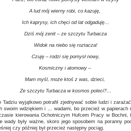
A lud mój wierny robi, co kazuję,
Ich kaprysy, ich chęci od lat odgaduję…
Dziś mój zenit – ze szczytu Turbacza
Widok na niebo się roztacza!
Czuję – rodzi się pomysł nowy,
Kosmiczny i atomowy –
Mam myśl, może ktoś z was, dzieci,
Ze szczytu Turbacza w kosmos poleci?…
 Tadziu wyjątkowo potrafił zjednywać sobie ludzi i zaraż
ch swoim wdziękiem i … wadami, bo przecież w papierach m
 w czasie kierowania Ochotniczym Hufcem Pracy w Bochni,
 te wady były ważne, skoro jego sposobem na poranny po
niej czy później był przecież następny pociąg.