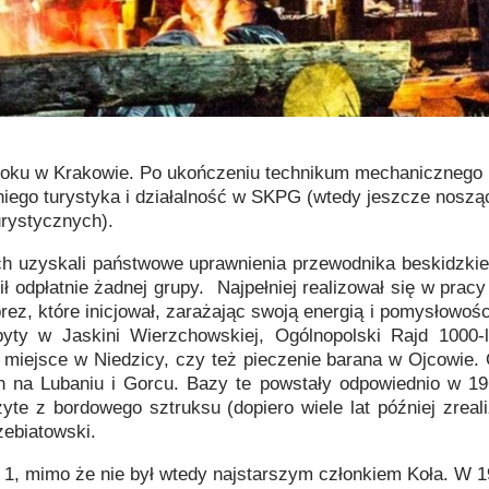
 roku w Krakowie. Po ukończeniu technikum mechanicznego
a niego turystyka i działalność w SKPG (wtedy jeszcze no
urystycznych).
zych uzyskali państwowe uprawnienia przewodnika beskidzki
ił odpłatnie żadnej grupy. Najpełniej realizował się w prac
z, które inicjował, zarażając swoją energią i pomysłowości
dbyty w Jaskini Wierzchowskiej, Ogólnopolski Rajd 1000-
miejsce w Niedzicy, czy też pieczenie barana w Ojcowie. 
ch na Lubaniu i Gorcu. Bazy te powstały odpowiednio w 19
szyte z bordowego sztruksu (dopiero wiele lat później zre
zebiatowski.
1, mimo że nie był wtedy najstarszym członkiem Koła. W 1