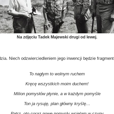
Na zdjęciu Tadek Majewski drugi od lewej.
zia. Niech odzwierciedleniem jego inwencji będzie fragment
To nagłym to wolnym ruchem
Kręcę wszystkich moim duchem!
Milion pomysłów płynie, a w każdym pomyśle
Ton ja rysuję, plan główny kryślę…
Patrz, oto coraz nowe pomysły wcielam w czyny